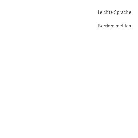
Leichte Sprache
Barriere melden
Gebärdensprache
Facebook
YouTube
Instagram
LinkedIn
Mastodon
Bluesky