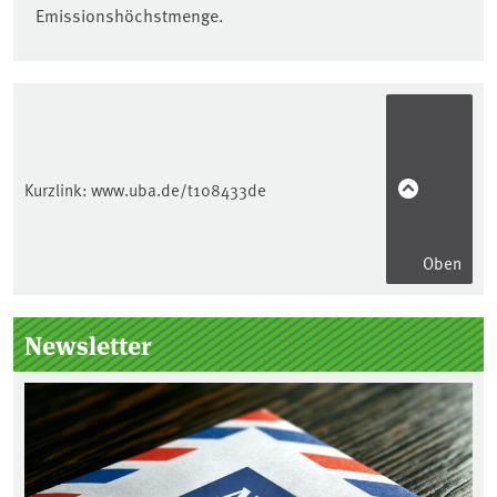
Emissionshöchstmenge.
Kurzlink:
www.uba.de/t108433de
Oben
Seitenleiste
Newsletter