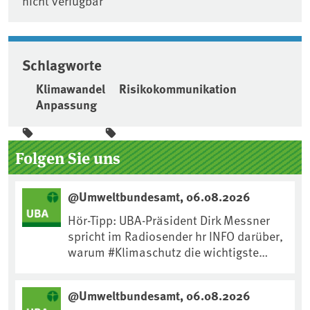
nicht verfügbar
Schlagworte
Klimawandel
Risikokommunikation
Anpassung
Seitenleiste
Folgen Sie uns
@Umweltbundesamt, 06.08.2026
Hör-Tipp: UBA-Präsident Dirk Messner
spricht im Radiosender hr INFO darüber,
warum #Klimaschutz die wichtigste
Maßnahme gegen #Hitze ist und wie wir
uns an Klimafolgen anpassen können:
@Umweltbundesamt, 06.08.2026
https://www.ardsounds.de/episode/urn