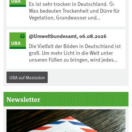
:ard:episode:0e7cf1c4b819c26d/
Es ist sehr trocken in Deutschland. 💦
Was bedeuten Trockenheit und Dürre für
Vegetation, Grundwasser und
Landwirtschaft? Ist das bereits der
Klimawandel? Und wie können wir uns
@Umweltbundesamt, 06.08.2026
anpassen?🤔Antworten auf diese und
weitere Fragen auf unserer Webseite:
Die Vielfalt der Böden in Deutschland ist
www.uba.de/trockenheit #Trockenheit
groß. Um mehr Licht in die Welt unter
#Klimawandel
unseren Füßen zu bringen, wird jedes
Jahr am 5. Dezember, dem
Internationalen Tag des Bodens, der
UBA auf Mastodon
„Boden des Jahres“ vorgestellt. Das UBA
unterstützt die Aktion. Wer sitzt im
Kuratorium, wie wird der Boden des
Newsletter
Jahres ausgewählt und was passiert
eigentlich während eines solchen
Bodenjahres? Infos dazu gibt es im
aktuellen Podcast „Soilcast“. Jetzt
reinhören: