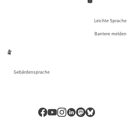
Leichte Sprache
Barriere melden
Gebärdensprache
Facebook
YouTube
Instagram
LinkedIn
Mastodon
Bluesky