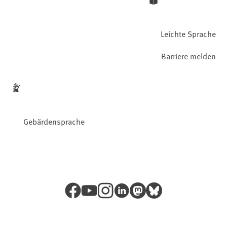
Leichte Sprache
Barriere melden
Gebärdensprache
Facebook
YouTube
Instagram
LinkedIn
Mastodon
Bluesky