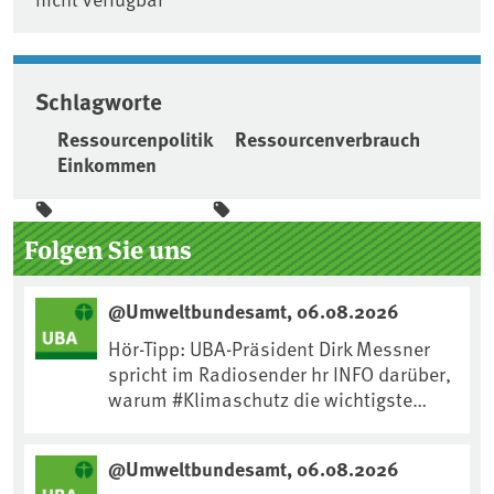
Schlagworte
Ressourcenpolitik
Ressourcenverbrauch
Einkommen
Seitenleiste
Folgen Sie uns
@Umweltbundesamt, 06.08.2026
Hör-Tipp: UBA-Präsident Dirk Messner
spricht im Radiosender hr INFO darüber,
warum #Klimaschutz die wichtigste
Maßnahme gegen #Hitze ist und wie wir
uns an Klimafolgen anpassen können:
@Umweltbundesamt, 06.08.2026
https://www.ardsounds.de/episode/urn