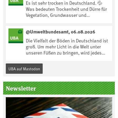
:ard:episode:0e7cf1c4b819c26d/
Es ist sehr trocken in Deutschland. 💦
Was bedeuten Trockenheit und Dürre für
Vegetation, Grundwasser und
Landwirtschaft? Ist das bereits der
Klimawandel? Und wie können wir uns
@Umweltbundesamt, 06.08.2026
anpassen?🤔Antworten auf diese und
weitere Fragen auf unserer Webseite:
Die Vielfalt der Böden in Deutschland ist
www.uba.de/trockenheit #Trockenheit
groß. Um mehr Licht in die Welt unter
#Klimawandel
unseren Füßen zu bringen, wird jedes
Jahr am 5. Dezember, dem
Internationalen Tag des Bodens, der
UBA auf Mastodon
„Boden des Jahres“ vorgestellt. Das UBA
unterstützt die Aktion. Wer sitzt im
Kuratorium, wie wird der Boden des
Newsletter
Jahres ausgewählt und was passiert
eigentlich während eines solchen
Bodenjahres? Infos dazu gibt es im
aktuellen Podcast „Soilcast“. Jetzt
reinhören: