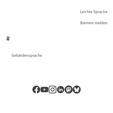
Leichte Sprache
Barriere melden
Gebärdensprache
Facebook
YouTube
Instagram
LinkedIn
Mastodon
Bluesky