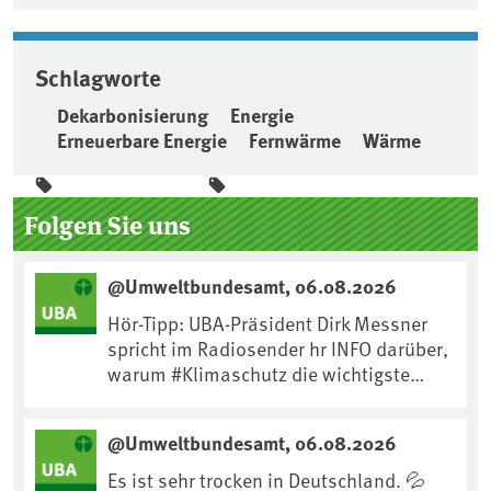
Schlagworte
Dekarbonisierung
Energie
Erneuerbare Energie
Fernwärme
Wärme
Seitenleiste
Folgen Sie uns
@Umweltbundesamt, 06.08.2026
Hör-Tipp: UBA-Präsident Dirk Messner
spricht im Radiosender hr INFO darüber,
warum #Klimaschutz die wichtigste
Maßnahme gegen #Hitze ist und wie wir
uns an Klimafolgen anpassen können:
@Umweltbundesamt, 06.08.2026
https://www.ardsounds.de/episode/urn
:ard:episode:0e7cf1c4b819c26d/
Es ist sehr trocken in Deutschland. 💦