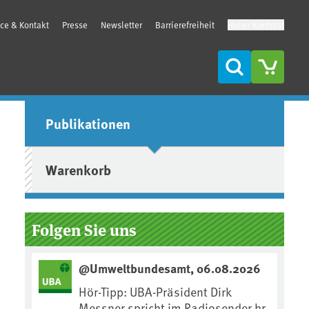
ice & Kontakt
Presse
Newsletter
Barrierefreiheit
Hoher Kontrast
Suche
Seitenleiste
Publikationen
Warenkorb
Folgen Sie uns
@Umweltbundesamt, 06.08.2026
Hör-Tipp: UBA-Präsident Dirk
Messner spricht im Radiosender hr