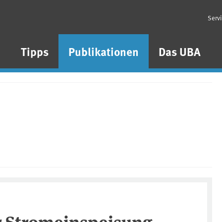
Serv
n
Tipps
Publikationen
Das UBA
r Stromeinspeisung