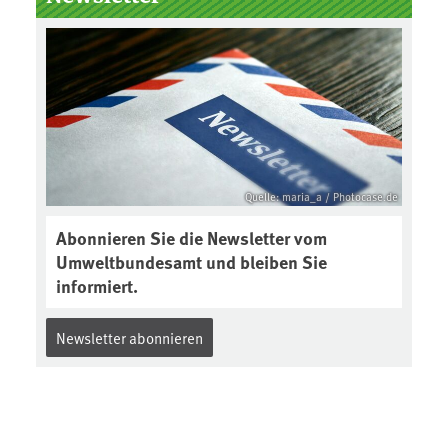
Boden des Jahres ausgewählt und
was passiert eigentlich während
eines solchen Bodenjahres? Infos
dazu gibt es im aktuellen Podcast
„Soilcast“. Jetzt reinhören:
https://soilcast.de/interview/sc20
2-interview-die-kuer-der-krume/
Quelle: maria_a / Photocase.de
Abonnieren Sie die Newsletter vom
Umweltbundesamt und bleiben Sie
informiert.
Newsletter abonnieren