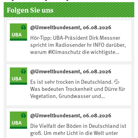
Seitenleiste
Folgen Sie uns
@Umweltbundesamt, 06.08.2026
Hör-Tipp: UBA-Präsident Dirk Messner
spricht im Radiosender hr INFO darüber,
warum #Klimaschutz die wichtigste
Maßnahme gegen #Hitze ist und wie wir
uns an Klimafolgen anpassen können:
@Umweltbundesamt, 06.08.2026
https://www.ardsounds.de/episode/urn
:ard:episode:0e7cf1c4b819c26d/
Es ist sehr trocken in Deutschland. 💦
Was bedeuten Trockenheit und Dürre für
Vegetation, Grundwasser und
Landwirtschaft? Ist das bereits der
Klimawandel? Und wie können wir uns
@Umweltbundesamt, 06.08.2026
anpassen?🤔Antworten auf diese und
weitere Fragen auf unserer Webseite:
Die Vielfalt der Böden in Deutschland ist
www.uba.de/trockenheit #Trockenheit
groß. Um mehr Licht in die Welt unter