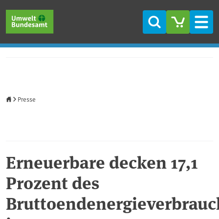
Direkt zum Inhalt
Direkt zum Hauptmenü
Direkt zur Fußzeile
Suche
Men
Startseite
Presse
Erneuerbare decken 17,1
Prozent des
Bruttoendenergieverbrauc