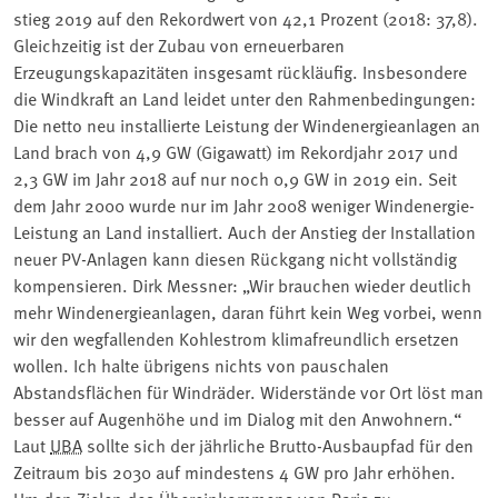
stieg 2019 auf den Rekordwert von 42,1 Prozent (2018: 37,8).
Gleichzeitig ist der Zubau von erneuerbaren
Erzeugungskapazitäten insgesamt rückläufig. Insbesondere
die Windkraft an Land leidet unter den Rahmenbedingungen:
Die netto neu installierte Leistung der Windenergieanlagen an
Land brach von 4,9 GW (Gigawatt) im Rekordjahr 2017 und
2,3 GW im Jahr 2018 auf nur noch 0,9 GW in 2019 ein. Seit
dem Jahr 2000 wurde nur im Jahr 2008 weniger Windenergie-
Leistung an Land installiert. Auch der Anstieg der Installation
neuer PV-Anlagen kann diesen Rückgang nicht vollständig
kompensieren. Dirk Messner: „Wir brauchen wieder deutlich
mehr Windenergieanlagen, daran führt kein Weg vorbei, wenn
wir den wegfallenden Kohlestrom klimafreundlich ersetzen
wollen. Ich halte übrigens nichts von pauschalen
Abstandsflächen für Windräder. Widerstände vor Ort löst man
besser auf Augenhöhe und im Dialog mit den Anwohnern.“
Laut
UBA
sollte sich der jährliche Brutto-Ausbaupfad für den
Zeitraum bis 2030 auf mindestens 4 GW pro Jahr erhöhen.
Um den Zielen des Übereinkommens von Paris zu