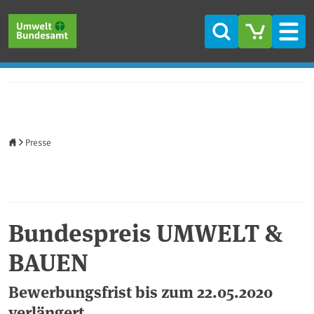
Direkt zum Inhalt
Direkt zum Hauptmenü
Direkt zur Fußzeile
Suche
Men
Startseite
Presse
Bundespreis UMWELT &
BAUEN
Bewerbungsfrist bis zum 22.05.2020
verlängert