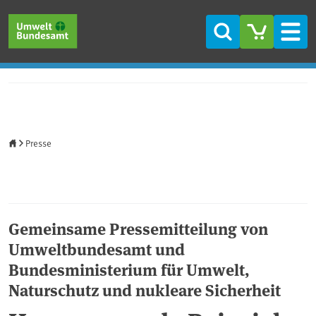
Direkt zum Inhalt
Direkt zum Hauptmenü
Direkt zur Fußzeile
Suche
Men
Startseite
Presse
Gemeinsame Pressemitteilung von
Umweltbundesamt und
Bundesministerium für Umwelt,
Naturschutz und nukleare Sicherheit