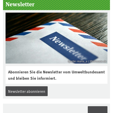
Seitenleiste
Newsletter
Quelle: maria_a / Photocase.de
Abonnieren Sie die Newsletter vom Umweltbundesamt
und bleiben Sie informiert.
Newsletter abonnieren