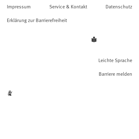
Impressum
Service & Kontakt
Datenschutz
Erklärung zur Barrierefreiheit
Leichte Sprache
Barriere melden
Gebärdensprache
Facebook
YouTube
Instagram
LinkedIn
Mastodon
Bluesky