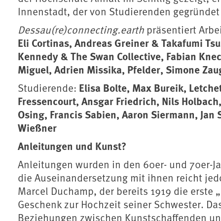
Innenstadt, der von Studierenden gegründet
Dessau(re)connecting.earth
präsentiert Arbe
Eli Cortinas, Andreas Greiner & Takafumi Tsu
Kennedy & The Swan Collective, Fabian Knec
Miguel, Adrien Missika, Pfelder, Simone Za
Elisa Bolte, Max Bureik, Letche
Studierende:
Fressencourt, Ansgar Friedrich, Nils Holbach
Osing, Francis Sabien, Aaron Siermann, Jan S
Wießner
Anleitungen und Kunst?
Anleitungen wurden in den 60er- und 70er-Ja
die Auseinandersetzung mit ihnen reicht jedoc
Marcel Duchamp, der bereits 1919 die erste „
Geschenk zur Hochzeit seiner Schwester. Das
Beziehungen zwischen Kunstschaffenden und