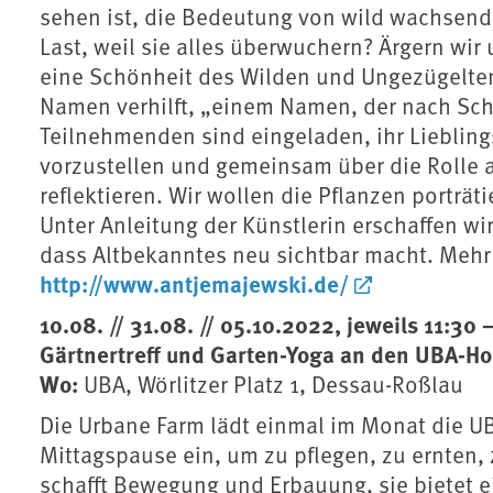
sehen ist, die Bedeutung von wild wachsend
Last, weil sie alles überwuchern? Ärgern wir
eine Schönheit des Wilden und Ungezügelten
Namen verhilft, „einem Namen, der nach Schön
Teilnehmenden sind eingeladen, ihr Liebling
vorzustellen und gemeinsam über die Rolle a
reflektieren. Wir wollen die Pflanzen portr
Unter Anleitung der Künstlerin erschaffen w
dass Altbekanntes neu sichtbar macht. Mehr 
http://www.antjemajewski.de/
10.08. // 31.08. // 05.10.2022, jeweils 11:30 
Gärtnertreff und Garten-Yoga an den UBA-H
Wo:
UBA, Wörlitzer Platz 1, Dessau-Roßlau
Die Urbane Farm lädt einmal im Monat die U
Mittagspause ein, um zu pflegen, zu ernten,
schafft Bewegung und Erbauung, sie bietet 