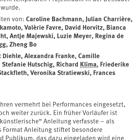
 wurde.
Caroline Bachmann, Julian Charrière,
iten von:
kamoto, Valèrie Favre, David Horvitz, Bianca
ht, Antje Majewski, Luzie Meyer, Regina de
ugg, Zheng Bo
t Diehle, Alexandra Franke, Camille
, Stefanie Hutschig, Richard
Klima
, Friederike
tackfleth, Veronika Stratiewski, Frances
hren vermehrt bei Performances eingesetzt,
h weiter zurück. Ein früher Vorläufer ist
künstlerische“ Anleitung verfasste – als
 Format Anleitung stiftet besondere
 Publikum, das dazu eingeladen wird eine