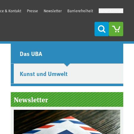
ice & Kontakt
Presse
Newsletter
Barrierefreiheit
Hoher Kontrast
Suche
Seitenleiste
Das UBA
Kunst und Umwelt
Newsletter