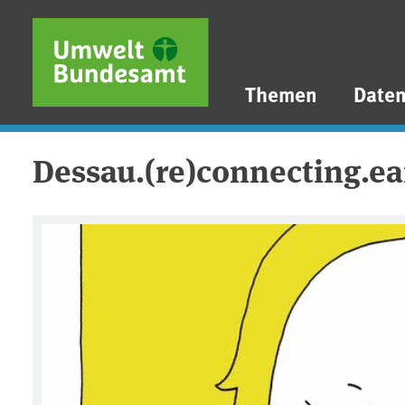
Direkt zum Inhalt
Direkt zum Hauptmenü
Direkt zur Fußzeile
Themen
Date
Dessau.(re)connecting.ea