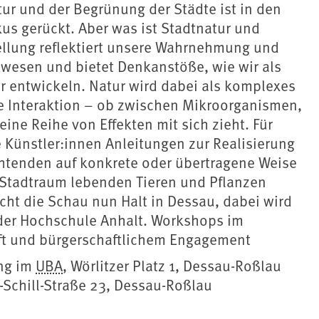
ur und der Begrünung der Städte ist in den
us gerückt. Aber was ist Stadtnatur und
ellung reflektiert unsere Wahrnehmung und
ewesen und bietet Denkanstöße, wie wir als
r entwickeln. Natur wird dabei als komplexes
e Interaktion – ob zwischen Mikroorganismen,
ne Reihe von Effekten mit sich zieht. Für
 Künstler:innen Anleitungen zur Realisierung
htenden auf konkrete oder übertragene Weise
m Stadtraum lebenden Tieren und Pflanzen
cht die Schau nun Halt in Dessau, dabei wird
 der Hochschule Anhalt. Workshops im
ft und bürgerschaftlichem Engagement
ung im
UBA
, Wörlitzer Platz 1, Dessau-Roßlau
-Schill-Straße 23, Dessau-Roßlau