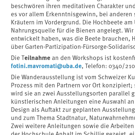
beschwören ihren meditativen Charakter und 
es vor allem Erkenntnisgewinn, bei anderen 
Kräutern im Vordergrund. Die Hochbeete am 
Nahrungsquelle für die Bienen angelegt. Wir
entwickelt haben, was die Beete brauchen, 
über Garten-Partizipation-Fürsorge-Solidari
eilnahme
Die T
an den Workshops ist kostenf
fotini.mavromati@uba.de
, Telefon: 0340/21
Die Wanderausstellung ist vom Schweizer Kur
Prozess mit den Partnern vor Ort konzipiert; 
wird sie an zwei Ausstellungsorten parallel 
künstlerischen Anleitungen eine Auswahl an
Design als Auftakt zur geplanten Ausstellu
und zum Thema Stadtnatur, Naturwahrnehmung
Zwei weitere Anleitungen sowie die Arbeite
der Hochschule Anhalt im Schillig gezeigt, 