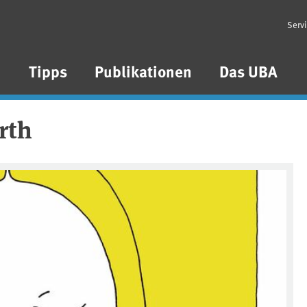
Serv
n
Tipps
Publikationen
Das UBA
rth