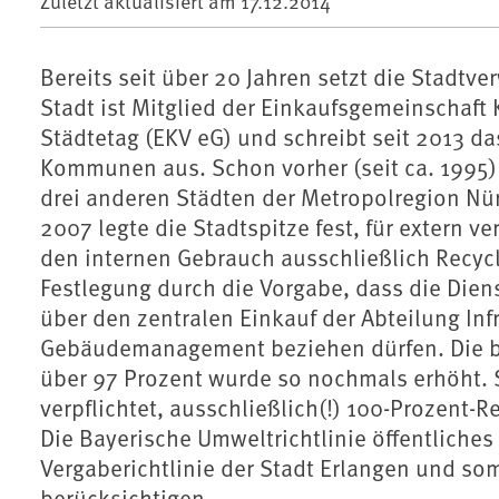
Zuletzt aktualisiert am
17.12.2014
Bereits seit über 20 Jahren setzt die Stadtve
Stadt ist Mitglied der Einkaufsgemeinschaf
Städtetag (EKV eG) und schreibt seit 2013 
Kommunen aus. Schon vorher (seit ca. 1995
drei anderen Städten der Metropolregion Nü
2007 legte die Stadtspitze fest, für extern 
den internen Gebrauch ausschließlich Recycl
Festlegung durch die Vorgabe, dass die Diens
über den zentralen Einkauf der Abteilung Inf
Gebäudemanagement beziehen dürfen. Die be
über 97 Prozent wurde so nochmals erhöht. S
verpflichtet, ausschließlich(!) 100-Prozent-
Die Bayerische Umweltrichtlinie öffentliches
Vergaberichtlinie der Stadt Erlangen und so
berücksichtigen.