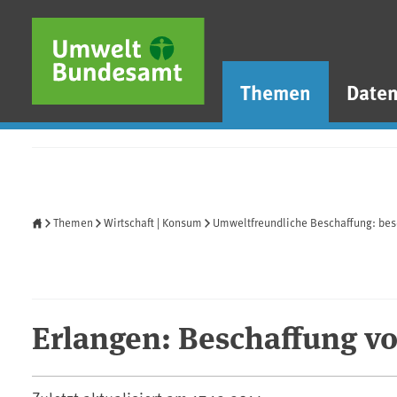
Direkt zum Inhalt
Direkt zum Hauptmenü
Direkt zur Fußzeile
Themen
Date
Startseite
Themen
Wirtschaft | Konsum
Umweltfreundliche Beschaffung: bes
Erlangen: Beschaffung v