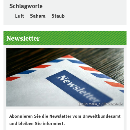
Schlagworte
Luft
Sahara
Staub
Seitenleiste
Newsletter
Quelle: maria_a / Photocase.de
Abonnieren Sie die Newsletter vom Umweltbundesamt
und bleiben Sie informiert.