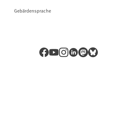
Gebärdensprache
Facebook
YouTube
Instagram
LinkedIn
Mastodon
Bluesky