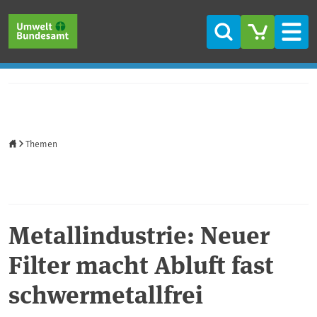
Direkt zum Inhalt
Direkt zum Hauptmenü
Direkt zur Fußzeile
Suche
Men
Startseite
Themen
Metallindustrie: Neuer
Filter macht Abluft fast
schwermetallfrei