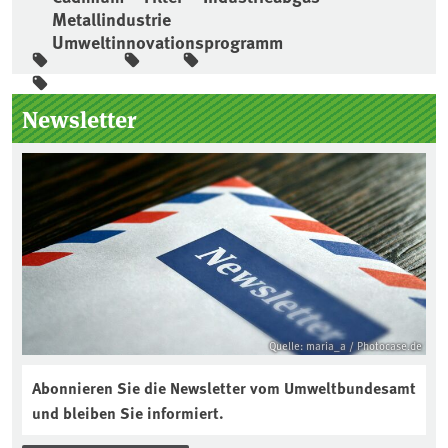
Metallindustrie
Umweltinnovationsprogramm
Seitenleiste
Newsletter
Quelle: maria_a / Photocase.de
Abonnieren Sie die Newsletter vom Umweltbundesamt
und bleiben Sie informiert.