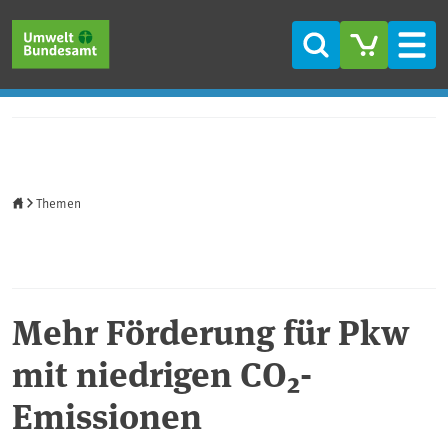
Direkt zum Inhalt
Direkt zum Hauptmenü
Direkt zur Fußzeile
Suche
Men
Startseite
Themen
Mehr Förderung für Pkw
mit niedrigen CO₂-
Emissionen