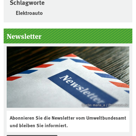
Schlagworte
Elektroauto
Seitenleiste
Newsletter
Quelle: maria_a / Photocase.de
Abonnieren Sie die Newsletter vom Umweltbundesamt
und bleiben Sie informiert.