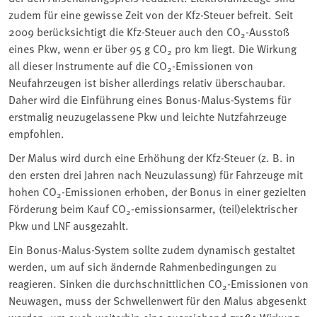
zudem für eine gewisse Zeit von der Kfz-Steuer befreit. Seit
2009 berücksichtigt die Kfz-Steuer auch den CO
-Ausstoß
2
eines Pkw, wenn er über 95 g CO
pro km liegt. Die Wirkung
2
all dieser Instrumente auf die CO
-Emissionen von
2
Neufahrzeugen ist bisher allerdings relativ überschaubar.
Daher wird die Einführung eines Bonus-Malus-Systems für
erstmalig neuzugelassene Pkw und leichte Nutzfahrzeuge
empfohlen.
Der Malus wird durch eine Erhöhung der Kfz-Steuer (z. B. in
den ersten drei Jahren nach Neuzulassung) für Fahrzeuge mit
hohen CO
-Emissionen erhoben, der Bonus in einer gezielten
2
Förderung beim Kauf CO
-emissionsarmer, (teil)elektrischer
2
Pkw und LNF ausgezahlt.
Ein Bonus-Malus-System sollte zudem dynamisch gestaltet
werden, um auf sich ändernde Rahmenbedingungen zu
reagieren. Sinken die durchschnittlichen CO
-Emissionen von
2
Neuwagen, muss der Schwellenwert für den Malus abgesenkt
werden, um auch weiterhin eine ausreichend große Wirkung