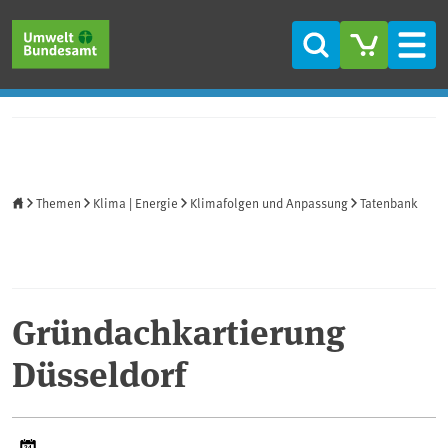
Direkt zum Inhalt
Direkt zum Hauptmenü
Direkt zur Fußzeile
Suche
Men
Startseite
Themen
Klima | Energie
Klimafolgen und Anpassung
Tatenbank
Gründachkartierung
Düsseldorf