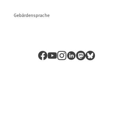
Gebärdensprache
Facebook
YouTube
Instagram
LinkedIn
Mastodon
Bluesky