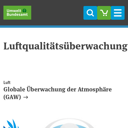
Direkt zum Inhalt
Direkt zum Hauptmenü
Direkt zur Fußzeile
Suche
Men
Luftqualitätsüberwachung
Luft
Globale Überwachung der Atmosphäre
(GAW)