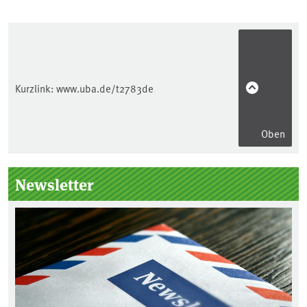
Kurzlink:
www.uba.de/t2783de
Oben
Seitenleiste
Newsletter