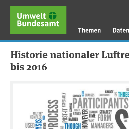
Direkt zum Inhalt
Direkt zum Hauptmenü
Direkt zur Fußzeile
Themen
Date
Historie nationaler Luft
bis 2016