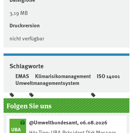
3,19 MB
Druckversion
nicht verfügbar
Schlagworte
EMAS
Klimarisikomanagement
ISO 14001
Umweltmanagementsystem
Seitenleiste
Folgen Sie uns
@Umweltbundesamt, 06.08.2026
Hör-Tipp: UBA-Präsident Dirk Messner