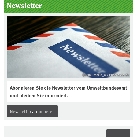
Newsletter
Jahres ausgewählt und was passiert
eigentlich während eines solchen
Bodenjahres? Infos dazu gibt es im
aktuellen Podcast „Soilcast“. Jetzt
reinhören:
https://soilcast.de/interview/sc202-
interview-die-kuer-der-krume/
Quelle: maria_a / Photocase.de
Abonnieren Sie die Newsletter vom Umweltbundesamt
und bleiben Sie informiert.
Newsletter abonnieren