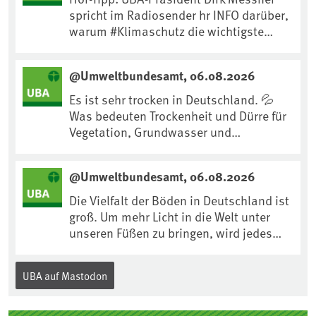
spricht im Radiosender hr INFO darüber,
warum #Klimaschutz die wichtigste
Maßnahme gegen #Hitze ist und wie wir
uns an Klimafolgen anpassen können:
@Umweltbundesamt, 06.08.2026
https://www.ardsounds.de/episode/urn
:ard:episode:0e7cf1c4b819c26d/
Es ist sehr trocken in Deutschland. 💦
Was bedeuten Trockenheit und Dürre für
Vegetation, Grundwasser und
Landwirtschaft? Ist das bereits der
Klimawandel? Und wie können wir uns
@Umweltbundesamt, 06.08.2026
anpassen?🤔Antworten auf diese und
weitere Fragen auf unserer Webseite:
Die Vielfalt der Böden in Deutschland ist
www.uba.de/trockenheit #Trockenheit
groß. Um mehr Licht in die Welt unter
#Klimawandel
unseren Füßen zu bringen, wird jedes
Jahr am 5. Dezember, dem
Internationalen Tag des Bodens, der
UBA auf Mastodon
„Boden des Jahres“ vorgestellt. Das UBA
unterstützt die Aktion. Wer sitzt im
Kuratorium, wie wird der Boden des