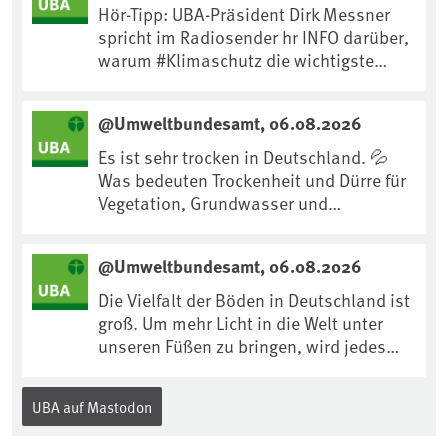
Hör-Tipp: UBA-Präsident Dirk Messner
spricht im Radiosender hr INFO darüber,
warum #Klimaschutz die wichtigste
Maßnahme gegen #Hitze ist und wie wir
uns an Klimafolgen anpassen können:
@Umweltbundesamt, 06.08.2026
https://www.ardsounds.de/episode/urn
:ard:episode:0e7cf1c4b819c26d/
Es ist sehr trocken in Deutschland. 💦
Was bedeuten Trockenheit und Dürre für
Vegetation, Grundwasser und
Landwirtschaft? Ist das bereits der
Klimawandel? Und wie können wir uns
@Umweltbundesamt, 06.08.2026
anpassen?🤔Antworten auf diese und
weitere Fragen auf unserer Webseite:
Die Vielfalt der Böden in Deutschland ist
www.uba.de/trockenheit #Trockenheit
groß. Um mehr Licht in die Welt unter
#Klimawandel
unseren Füßen zu bringen, wird jedes
Jahr am 5. Dezember, dem
Internationalen Tag des Bodens, der
UBA auf Mastodon
„Boden des Jahres“ vorgestellt. Das UBA
unterstützt die Aktion. Wer sitzt im