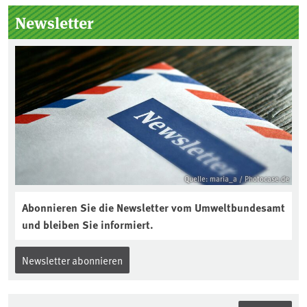
Kuratorium, wie wird der Boden des
Newsletter
Jahres ausgewählt und was passiert
eigentlich während eines solchen
Bodenjahres? Infos dazu gibt es im
aktuellen Podcast „Soilcast“. Jetzt
reinhören:
https://soilcast.de/interview/sc202-
interview-die-kuer-der-krume/
Quelle: maria_a / Photocase.de
Abonnieren Sie die Newsletter vom Umweltbundesamt
und bleiben Sie informiert.
Newsletter abonnieren