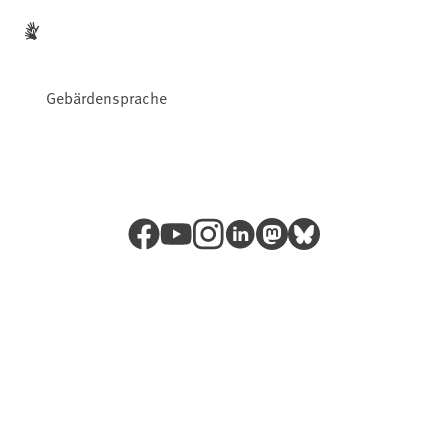
Gebärdensprache
Facebook
YouTube
Instagram
LinkedIn
Mastodon
Bluesky