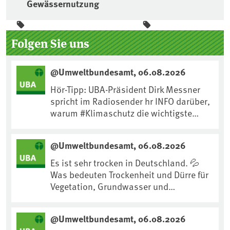
Gewässernutzung
Seitenleiste
Folgen Sie uns
@Umweltbundesamt, 06.08.2026
Hör-Tipp: UBA-Präsident Dirk Messner
spricht im Radiosender hr INFO darüber,
warum #Klimaschutz die wichtigste
Maßnahme gegen #Hitze ist und wie wir
uns an Klimafolgen anpassen können:
@Umweltbundesamt, 06.08.2026
https://www.ardsounds.de/episode/urn
:ard:episode:0e7cf1c4b819c26d/
Es ist sehr trocken in Deutschland. 💦
Was bedeuten Trockenheit und Dürre für
Vegetation, Grundwasser und
Landwirtschaft? Ist das bereits der
Klimawandel? Und wie können wir uns
@Umweltbundesamt, 06.08.2026
anpassen?🤔Antworten auf diese und