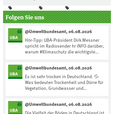
Seitenleiste
Folgen Sie uns
@Umweltbundesamt, 06.08.2026
Hör-Tipp: UBA-Präsident Dirk Messner
spricht im Radiosender hr INFO darüber,
warum #Klimaschutz die wichtigste
Maßnahme gegen #Hitze ist und wie wir
uns an Klimafolgen anpassen können:
@Umweltbundesamt, 06.08.2026
https://www.ardsounds.de/episode/urn
:ard:episode:0e7cf1c4b819c26d/
Es ist sehr trocken in Deutschland. 💦
Was bedeuten Trockenheit und Dürre für
Vegetation, Grundwasser und
Landwirtschaft? Ist das bereits der
Klimawandel? Und wie können wir uns
@Umweltbundesamt, 06.08.2026
anpassen?🤔Antworten auf diese und
weitere Fragen auf unserer Webseite:
Die Vielfalt der Böden in Deutschland ist