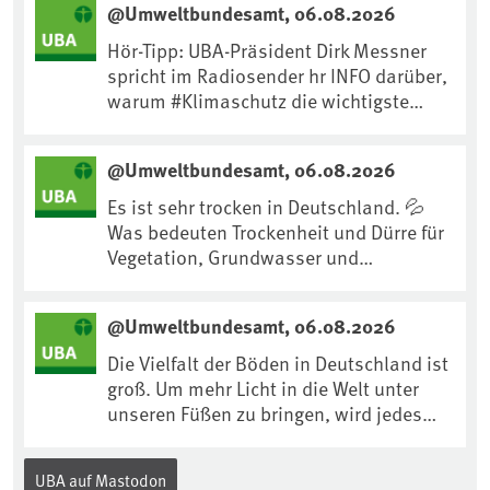
@Umweltbundesamt, 06.08.2026
Hör-Tipp: UBA-Präsident Dirk Messner
spricht im Radiosender hr INFO darüber,
warum #Klimaschutz die wichtigste
Maßnahme gegen #Hitze ist und wie wir
uns an Klimafolgen anpassen können:
@Umweltbundesamt, 06.08.2026
https://www.ardsounds.de/episode/urn
:ard:episode:0e7cf1c4b819c26d/
Es ist sehr trocken in Deutschland. 💦
Was bedeuten Trockenheit und Dürre für
Vegetation, Grundwasser und
Landwirtschaft? Ist das bereits der
Klimawandel? Und wie können wir uns
@Umweltbundesamt, 06.08.2026
anpassen?🤔Antworten auf diese und
weitere Fragen auf unserer Webseite:
Die Vielfalt der Böden in Deutschland ist
www.uba.de/trockenheit #Trockenheit
groß. Um mehr Licht in die Welt unter
#Klimawandel
unseren Füßen zu bringen, wird jedes
Jahr am 5. Dezember, dem
Internationalen Tag des Bodens, der
UBA auf Mastodon
„Boden des Jahres“ vorgestellt. Das UBA