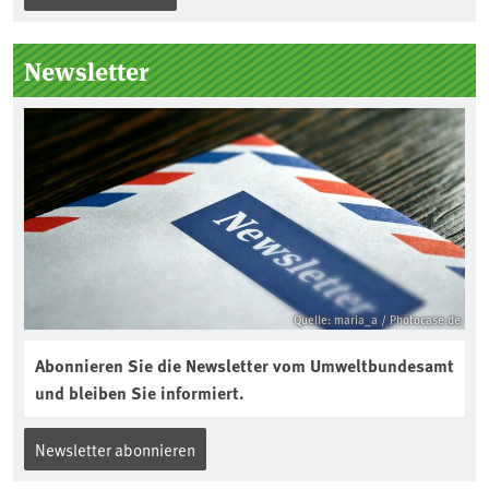
unterstützt die Aktion. Wer sitzt im
Kuratorium, wie wird der Boden des
Newsletter
Jahres ausgewählt und was passiert
eigentlich während eines solchen
Bodenjahres? Infos dazu gibt es im
aktuellen Podcast „Soilcast“. Jetzt
reinhören:
https://soilcast.de/interview/sc202-
interview-die-kuer-der-krume/
Quelle: maria_a / Photocase.de
Abonnieren Sie die Newsletter vom Umweltbundesamt
und bleiben Sie informiert.
Newsletter abonnieren