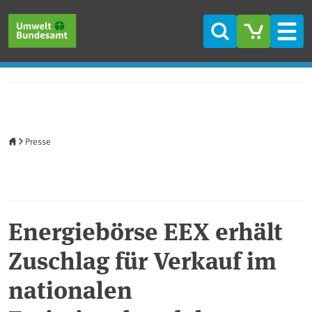
Direkt zum Inhalt
Direkt zum Hauptmenü
Direkt zur Fußzeile
Suche
Men
Startseite
Presse
Energiebörse EEX erhält
Zuschlag für Verkauf im
nationalen