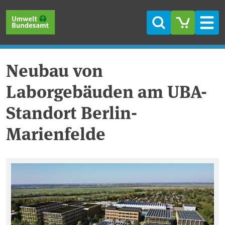
Direkt zum Inhalt
Direkt zum Hauptmenü
Direkt zur Fußzeile
Suche
Men
Neubau von
Laborgebäuden am UBA-
Standort Berlin-
Marienfelde