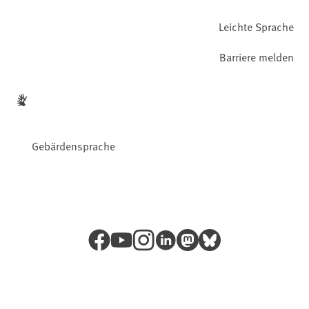
Leichte Sprache
Barriere melden
Gebärdensprache
Facebook
YouTube
Instagram
LinkedIn
Mastodon
Bluesky