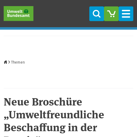
Direkt zum Inhalt
Direkt zum Hauptmenü
Direkt zur Fußzeile
Suche
Men
Startseite
Themen
Neue Broschüre
„Umweltfreundliche
Beschaffung in der