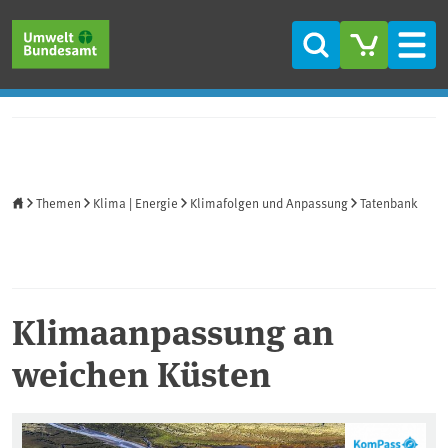
Direkt zum Inhalt
Direkt zum Hauptmenü
Direkt zur Fußzeile
Suche
Men
Startseite
Themen
Klima | Energie
Klimafolgen und Anpassung
Tatenbank
Klimaanpassung an
weichen Küsten