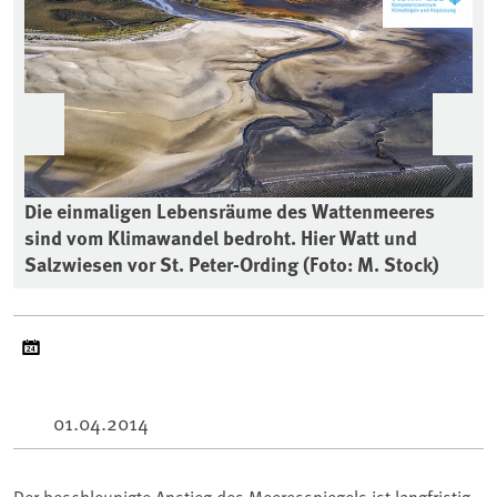
Vorherige
Wei
Die einmaligen Lebensräume des Wattenmeeres
sind vom Klimawandel bedroht. Hier Watt und
Salzwiesen vor St. Peter-Ording (Foto: M. Stock)
01.04.2014
Der beschleunigte Anstieg des Meeresspiegels ist langfristig