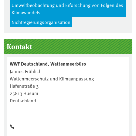
Umweltbeobachtung und Erforschung von Folgen des
Klimawandels
Nichtregierungsorganisation
Seitenleiste
Kontakt
WWF Deutschland, Wattenmeerbüro
Jannes Fröhlich
Wattenmeerschutz und Klimaanpassung
Hafenstraße 3
25813 Husum
Deutschland