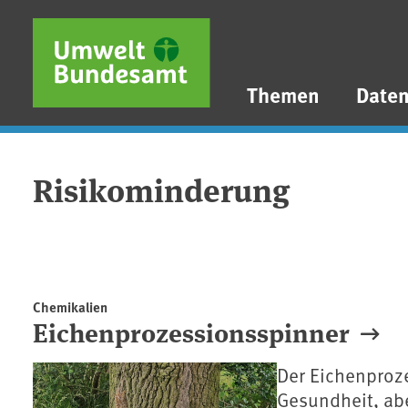
Direkt zum Inhalt
Direkt zum Hauptmenü
Direkt zur Fußzeile
Themen
Date
Risikominderung
Chemikalien
Eichenprozessionsspinner
Der Eichenproz
Gesundheit, abe