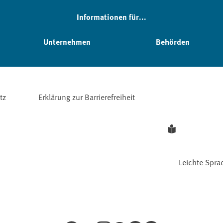
Informationen für...
Unternehmen
Behörden
tz
Erklärung zur Barrierefreiheit
Leichte Spra
Facebook
YouTube
Instagram
LinkedIn
Mastodon
Bluesky