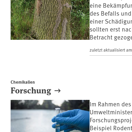
eine Bekämpfung
des Befalls un
einer Schädigu
sollten erst na
Betracht gezog
zuletzt aktualisiert a
Chemikalien
Forschung
Im Rahmen des 
Umweltministeri
Forschungsproj
Beispiel Rodent