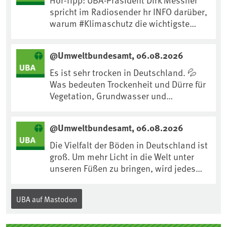
spricht im Radiosender hr INFO darüber,
warum #Klimaschutz die wichtigste
Maßnahme gegen #Hitze ist und wie wir
uns an Klimafolgen anpassen können:
@Umweltbundesamt, 06.08.2026
https://www.ardsounds.de/episode/urn
:ard:episode:0e7cf1c4b819c26d/
Es ist sehr trocken in Deutschland. 💦
Was bedeuten Trockenheit und Dürre für
Vegetation, Grundwasser und
Landwirtschaft? Ist das bereits der
Klimawandel? Und wie können wir uns
@Umweltbundesamt, 06.08.2026
anpassen?🤔Antworten auf diese und
weitere Fragen auf unserer Webseite:
Die Vielfalt der Böden in Deutschland ist
www.uba.de/trockenheit #Trockenheit
groß. Um mehr Licht in die Welt unter
#Klimawandel
unseren Füßen zu bringen, wird jedes
Jahr am 5. Dezember, dem
Internationalen Tag des Bodens, der
UBA auf Mastodon
„Boden des Jahres“ vorgestellt. Das UBA
unterstützt die Aktion. Wer sitzt im
Kuratorium, wie wird der Boden des