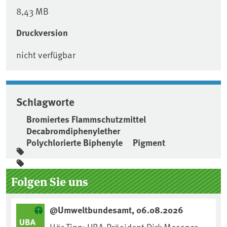
8,43 MB
Druckversion
nicht verfügbar
Schlagworte
Bromiertes Flammschutzmittel
Decabromdiphenylether
Polychlorierte Biphenyle
Pigment
Seitenleiste
Folgen Sie uns
@Umweltbundesamt, 06.08.2026
Hör-Tipp: UBA-Präsident Dirk Messner