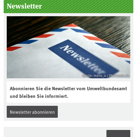
Newsletter
Jahres ausgewählt und was passiert
eigentlich während eines solchen
Bodenjahres? Infos dazu gibt es im
aktuellen Podcast „Soilcast“. Jetzt
reinhören:
https://soilcast.de/interview/sc202-
interview-die-kuer-der-krume/
Quelle: maria_a / Photocase.de
Abonnieren Sie die Newsletter vom Umweltbundesamt
und bleiben Sie informiert.
Newsletter abonnieren