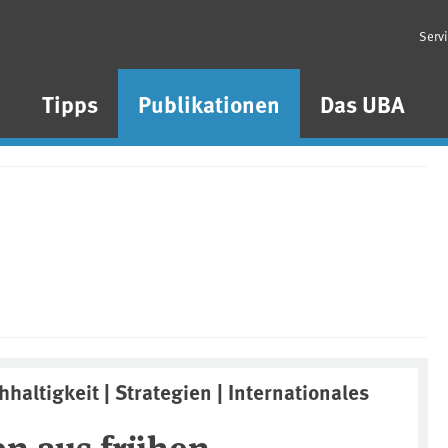
Serv
n
Tipps
Publikationen
Das UBA
hhaltigkeit | Strategien | Internationales
en aus frühen