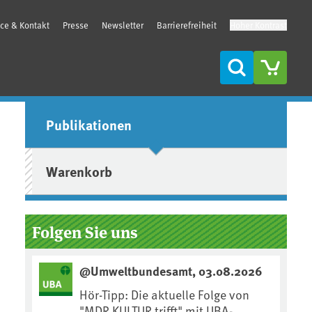
ice & Kontakt
Presse
Newsletter
Barrierefreiheit
Hoher Kontrast
Suche
Seitenleiste
Publikationen
Warenkorb
Folgen Sie uns
@Umweltbundesamt, 03.08.2026
Hör-Tipp: Die aktuelle Folge von
"MDR KULTUR trifft" mit UBA-