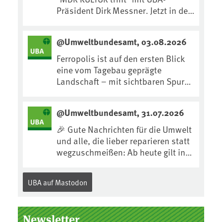
Präsident Dirk Messner. Jetzt in der
MDR-Mediathek nachhören:
https://www.mdr.de/kultur/podcas
@Umweltbundesamt, 03.08.2026
t/trifft/dirk-messner-audio-
100.html
Ferropolis ist auf den ersten Blick
eine vom Tagebau geprägte
Landschaft – mit sichtbaren Spuren
von Technik, Abraum &
tiefgreifenden Eingriffen in den
@Umweltbundesamt, 31.07.2026
Boden. Doch diese Landschaft
erzählt mehr als nur ihre
🎉 Gute Nachrichten für die Umwelt
bergbauliche Vergangenheit. Hier
und alle, die lieber reparieren statt
lässt sich beobachten, wie sich aus
wegzuschmeißen: Ab heute gilt in
Kippenflächen lebendige Böden
Deutschland für viele Elektrogeräte
entwickeln, Pflanzen Fuß fassen &
das „Recht auf
UBA auf Mastodon
neue Lebensräume entstehen....
Reparatur“.Demnach müssen
Hersteller allen Verbraucher*innen
für die folgenden Produkte – soweit
Newsletter
technisch möglich – nach Ablauf