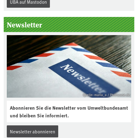
UBA auf Mastodon
„Boden des Jahres“ vorgestellt. Das UBA
unterstützt die Aktion. Wer sitzt im
Kuratorium, wie wird der Boden des
Newsletter
Jahres ausgewählt und was passiert
eigentlich während eines solchen
Bodenjahres? Infos dazu gibt es im
aktuellen Podcast „Soilcast“. Jetzt
reinhören:
https://soilcast.de/interview/sc202-
interview-die-kuer-der-krume/
Quelle: maria_a / Photocase.de
Abonnieren Sie die Newsletter vom Umweltbundesamt
und bleiben Sie informiert.
Newsletter abonnieren