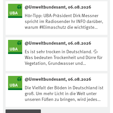
@Umweltbundesamt, 06.08.2026
Hör-Tipp: UBA-Präsident Dirk Messner
spricht im Radiosender hr INFO darüber,
warum #Klimaschutz die wichtigste
Maßnahme gegen #Hitze ist und wie wir
uns an Klimafolgen anpassen können:
@Umweltbundesamt, 06.08.2026
https://www.ardsounds.de/episode/urn
:ard:episode:0e7cf1c4b819c26d/
Es ist sehr trocken in Deutschland. 💦
Was bedeuten Trockenheit und Dürre für
Vegetation, Grundwasser und
Landwirtschaft? Ist das bereits der
Klimawandel? Und wie können wir uns
@Umweltbundesamt, 06.08.2026
anpassen?🤔Antworten auf diese und
weitere Fragen auf unserer Webseite:
Die Vielfalt der Böden in Deutschland ist
www.uba.de/trockenheit #Trockenheit
groß. Um mehr Licht in die Welt unter
#Klimawandel
unseren Füßen zu bringen, wird jedes
Jahr am 5. Dezember, dem
Internationalen Tag des Bodens, der