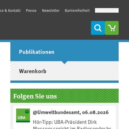
ice & Kontakt
Presse
Newsletter
Barrierefreiheit
Hoher Kontrast
Suche
Seitenleiste
Publikationen
Warenkorb
Folgen Sie uns
@Umweltbundesamt, 06.08.2026
Hör-Tipp: UBA-Präsident Dirk
Messner spricht im Radiosender hr