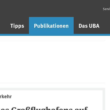
Serv
n
Tipps
Publikationen
Das UBA
erkehr
nes Großflughafens auf