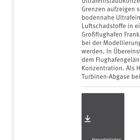
Ultrafeinstaubkonze
Grenzen aufzeigen s
bodennahe Ultrafein
Luftschadstoffe in 
Großflughafen Frankf
bei der Modellierun
werden. In Überein
dem Flughafengeländ
Konzentration. Als 
Turbinen-Abgase bei
Herunterladen