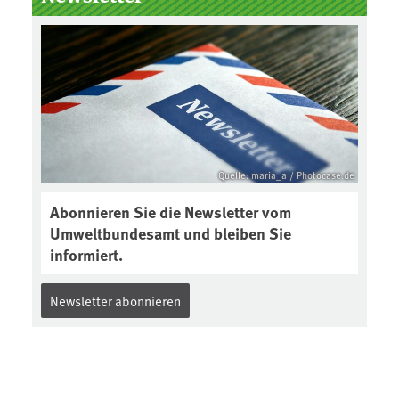
Boden des Jahres ausgewählt und
was passiert eigentlich während
eines solchen Bodenjahres? Infos
dazu gibt es im aktuellen Podcast
„Soilcast“. Jetzt reinhören:
https://soilcast.de/interview/sc20
2-interview-die-kuer-der-krume/
Quelle: maria_a / Photocase.de
Abonnieren Sie die Newsletter vom
Umweltbundesamt und bleiben Sie
informiert.
Newsletter abonnieren