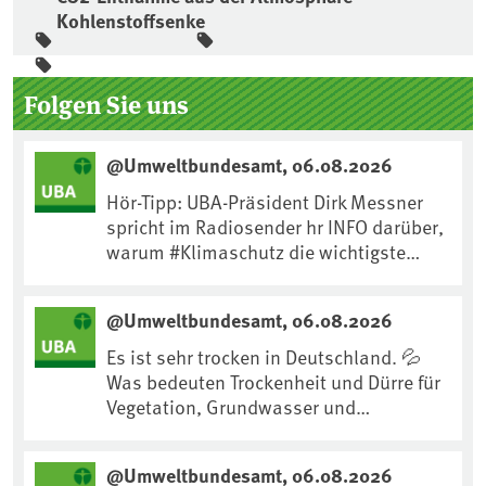
Kohlenstoffsenke
Seitenleiste
Folgen Sie uns
@Umweltbundesamt, 06.08.2026
Hör-Tipp: UBA-Präsident Dirk Messner
spricht im Radiosender hr INFO darüber,
warum #Klimaschutz die wichtigste
Maßnahme gegen #Hitze ist und wie wir
uns an Klimafolgen anpassen können:
@Umweltbundesamt, 06.08.2026
https://www.ardsounds.de/episode/urn
:ard:episode:0e7cf1c4b819c26d/
Es ist sehr trocken in Deutschland. 💦
Was bedeuten Trockenheit und Dürre für
Vegetation, Grundwasser und
Landwirtschaft? Ist das bereits der
Klimawandel? Und wie können wir uns
@Umweltbundesamt, 06.08.2026
anpassen?🤔Antworten auf diese und