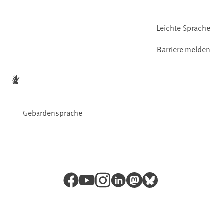
Leichte Sprache
Barriere melden
Gebärdensprache
Facebook
YouTube
Instagram
LinkedIn
Mastodon
Bluesky