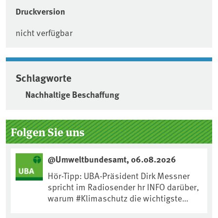
Druckversion
nicht verfügbar
Schlagworte
Nachhaltige Beschaffung
Seitenleiste
Folgen Sie uns
@Umweltbundesamt, 06.08.2026
Hör-Tipp: UBA-Präsident Dirk Messner
spricht im Radiosender hr INFO darüber,
warum #Klimaschutz die wichtigste
Maßnahme gegen #Hitze ist und wie wir