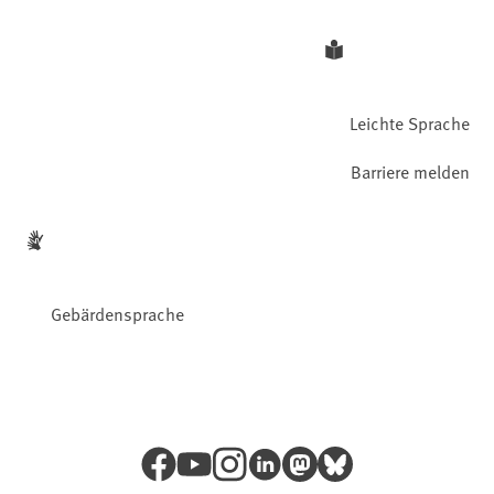
Leichte Sprache
Barriere melden
Gebärdensprache
Facebook
YouTube
Instagram
LinkedIn
Mastodon
Bluesky