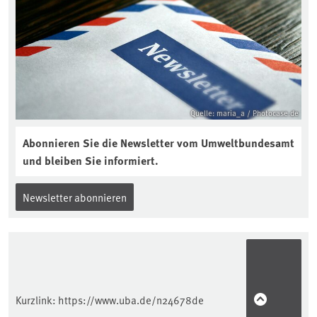
aktuellen Podcast „Soilcast“. Jetzt
reinhören:
https://soilcast.de/interview/sc202-
interview-die-kuer-der-krume/
Quelle: maria_a / Photocase.de
Abonnieren Sie die Newsletter vom Umweltbundesamt
und bleiben Sie informiert.
Newsletter abonnieren
Kurzlink:
https://www.uba.de/n24678de