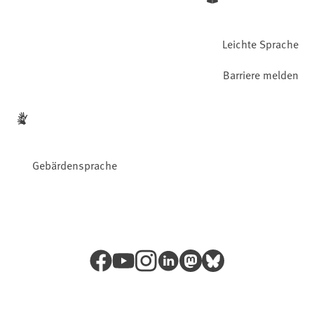
Leichte Sprache
Barriere melden
Gebärdensprache
Facebook
YouTube
Instagram
LinkedIn
Mastodon
Bluesky