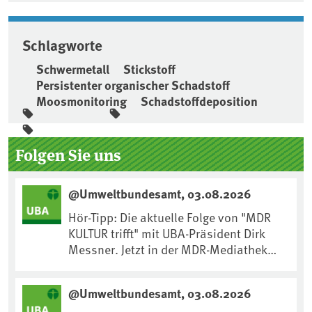
Schlagworte
Schwermetall
Stickstoff
Persistenter organischer Schadstoff
Moosmonitoring
Schadstoffdeposition
Seitenleiste
Folgen Sie uns
@Umweltbundesamt, 03.08.2026
Hör-Tipp: Die aktuelle Folge von "MDR
KULTUR trifft" mit UBA-Präsident Dirk
Messner. Jetzt in der MDR-Mediathek
nachhören:
https://www.mdr.de/kultur/podcast/tri
@Umweltbundesamt, 03.08.2026
fft/dirk-messner-audio-100.html