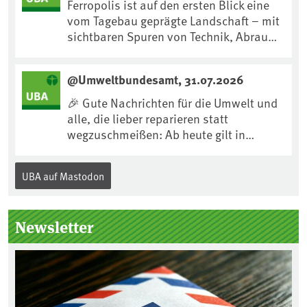
Ferropolis ist auf den ersten Blick eine
vom Tagebau geprägte Landschaft – mit
sichtbaren Spuren von Technik, Abraum
& tiefgreifenden Eingriffen in den Boden.
Doch diese Landschaft erzählt mehr als
@Umweltbundesamt, 31.07.2026
nur ihre bergbauliche Vergangenheit.
Hier lässt sich beobachten, wie sich aus
🎉 Gute Nachrichten für die Umwelt und
Kippenflächen lebendige Böden
alle, die lieber reparieren statt
entwickeln, Pflanzen Fuß fassen & neue
wegzuschmeißen: Ab heute gilt in
Lebensräume entstehen....
Deutschland für viele Elektrogeräte das
„Recht auf Reparatur“.Demnach müssen
UBA auf Mastodon
Hersteller allen Verbraucher*innen für
die folgenden Produkte – soweit
technisch möglich – nach Ablauf der
Newsletter
Gewährleistungsfrist Reparaturen zu
einem angemessenen Preis anbieten: