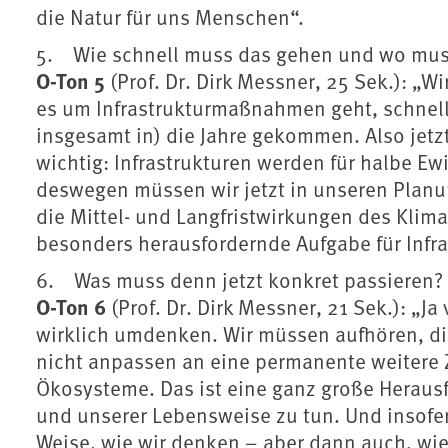
die Natur für uns Menschen“.
5. Wie schnell muss das gehen und wo mus
O-Ton 5
(Prof. Dr. Dirk Messner, 25 Sek.): „W
es um Infrastrukturmaßnahmen geht, schnell 
insgesamt in) die Jahre gekommen. Also jetzt
wichtig: Infrastrukturen werden für halbe Ewi
deswegen müssen wir jetzt in unseren Planun
die Mittel- und Langfristwirkungen des Klima
besonders herausfordernde Aufgabe für Infr
6. Was muss denn jetzt konkret passieren?
O-Ton 6
(Prof. Dr. Dirk Messner, 21 Sek.): „Ja 
wirklich umdenken. Wir müssen aufhören, di
nicht anpassen an eine permanente weitere
Ökosysteme. Das ist eine ganz große Herausf
und unserer Lebensweise zu tun. Und insofe
Weise, wie wir denken – aber dann auch, wi