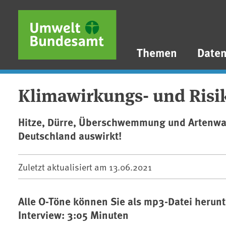
Direkt zum Inhalt
Direkt zum Hauptmenü
Direkt zur Fußzeile
Themen
Date
Klimawirkungs- und Risi
Hitze, Dürre, Überschwemmung und Artenwan
Deutschland auswirkt!
Zuletzt aktualisiert am
13.06.2021
Alle O-Töne können Sie als mp3-Datei herun
Interview: 3:05 Minuten