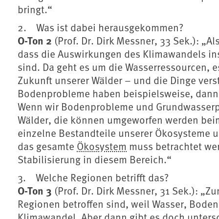
bringt.“
2. Was ist dabei herausgekommen?
O-Ton 2
(Prof. Dr. Dirk Messner, 33 Sek.): „
dass die Auswirkungen des Klimawandels in
sind. Da geht es um die Wasserressourcen, e
Zukunft unserer Wälder – und die Dinge vers
Bodenprobleme haben beispielsweise, dann 
Wenn wir Bodenprobleme und Grundwasserp
Wälder, die können umgeworfen werden beim
einzelne Bestandteile unserer Ökosysteme un
das gesamte
Ökosystem
muss betrachtet we
Stabilisierung in diesem Bereich.“
3. Welche Regionen betrifft das?
O-Ton 3
(Prof. Dr. Dirk Messner, 31 Sek.): „Z
Regionen betroffen sind, weil Wasser, Boden
Klimawandel. Aber dann gibt es doch unters