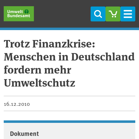
Direkt zum Inhalt
Direkt zum Hauptmenü
Direkt zur Fußzeile
Suche
Men
Trotz Finanzkrise:
Menschen in Deutschland
fordern mehr
Umweltschutz
16.12.2010
Dokument