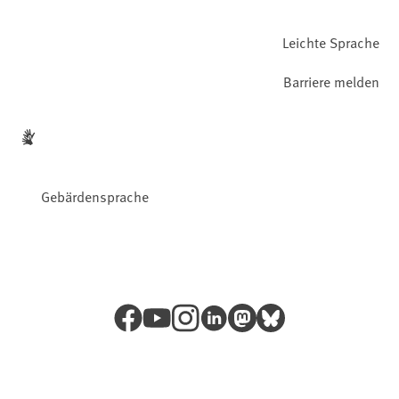
Leichte Sprache
Barriere melden
Gebärdensprache
Facebook
YouTube
Instagram
LinkedIn
Mastodon
Bluesky