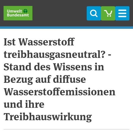
Direkt zum Inhalt
Direkt zum Hauptmenü
Direkt zur Fußzeile
Suche
Men
Ist Wasserstoff
treibhausgasneutral? -
Stand des Wissens in
Bezug auf diffuse
Wasserstoffemissionen
und ihre
Treibhauswirkung