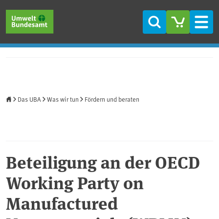
Direkt zum Inhalt
Direkt zum Hauptmenü
Direkt zur Fußzeile
Suche
Men
Startseite
Das UBA
Was wir tun
Fördern und beraten
Beteiligung an der OECD
Working Party on
Manufactured