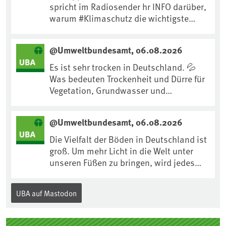
spricht im Radiosender hr INFO darüber,
warum #Klimaschutz die wichtigste
Maßnahme gegen #Hitze ist und wie wir
uns an Klimafolgen anpassen können:
@Umweltbundesamt, 06.08.2026
https://www.ardsounds.de/episode/urn
:ard:episode:0e7cf1c4b819c26d/
Es ist sehr trocken in Deutschland. 💦
Was bedeuten Trockenheit und Dürre für
Vegetation, Grundwasser und
Landwirtschaft? Ist das bereits der
Klimawandel? Und wie können wir uns
@Umweltbundesamt, 06.08.2026
anpassen?🤔Antworten auf diese und
weitere Fragen auf unserer Webseite:
Die Vielfalt der Böden in Deutschland ist
www.uba.de/trockenheit #Trockenheit
groß. Um mehr Licht in die Welt unter
#Klimawandel
unseren Füßen zu bringen, wird jedes
Jahr am 5. Dezember, dem
Internationalen Tag des Bodens, der
UBA auf Mastodon
„Boden des Jahres“ vorgestellt. Das UBA
unterstützt die Aktion. Wer sitzt im
Kuratorium, wie wird der Boden des