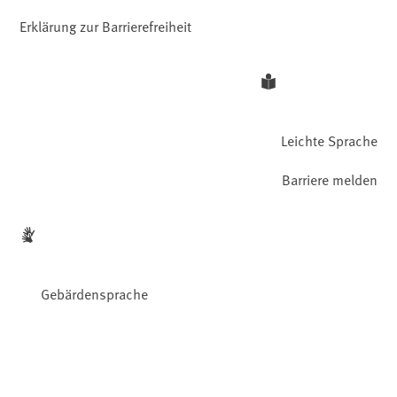
Erklärung zur Barrierefreiheit
Leichte Sprache
Barriere melden
Gebärdensprache
Facebook
YouTube
Instagram
LinkedIn
Mastodon
Bluesky