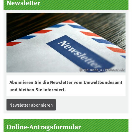
Newsletter
Jahres ausgewählt und was passiert
eigentlich während eines solchen
Bodenjahres? Infos dazu gibt es im
aktuellen Podcast „Soilcast“. Jetzt
reinhören:
https://soilcast.de/interview/sc202-
interview-die-kuer-der-krume/
Quelle: maria_a / Photocase.de
Abonnieren Sie die Newsletter vom Umweltbundesamt
und bleiben Sie informiert.
Newsletter abonnieren
Online-Antragsformular