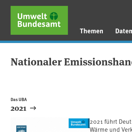
Direkt zum Inhalt
Direkt zum Hauptmenü
Direkt zur Fußzeile
Themen
Date
Nationaler Emissionshan
Das UBA
2021
2021 führt Deut
Wärme und Verk