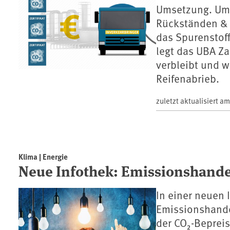
Umsetzung. Um d
Rückständen & 
das Spurenstof
legt das UBA Za
verbleibt und w
Reifenabrieb.
zuletzt aktualisiert a
Klima | Energie
Neue Infothek: Emissionshandel
In einer neuen 
Emissionshande
der CO₂-Beprei