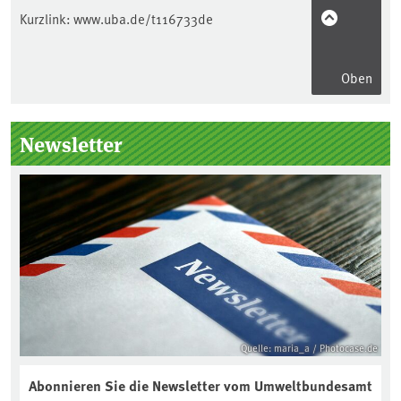
Kurzlink:
www.uba.de/t116733de
Oben
Seitenleiste
Newsletter
Quelle: maria_a / Photocase.de
Abonnieren Sie die Newsletter vom Umweltbundesamt