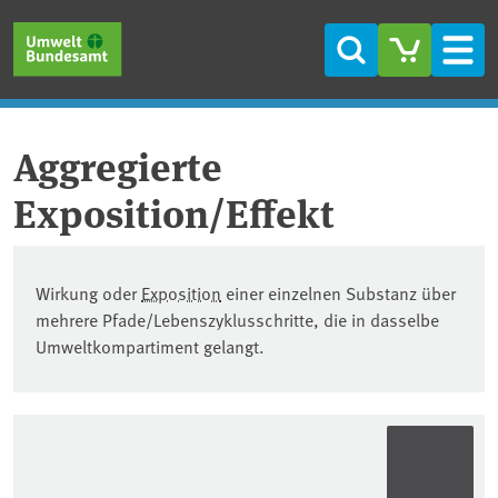
Direkt zum Inhalt
Direkt zum Hauptmenü
Direkt zur Fußzeile
Suche
Men
Aggregierte
Exposition/Effekt
Wirkung oder
Exposition
einer einzelnen Substanz über
mehrere Pfade/Lebenszyklusschritte, die in dasselbe
Umweltkompartiment gelangt.