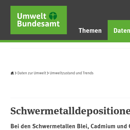
Direkt zum Inhalt
Direkt zum Hauptmenü
Direkt zur Fußzeile
Themen
Date
Startseite
Daten zur Umwelt
Umweltzustand und Trends
Schwermetalldeposition
Bei den Schwermetallen Blei, Cadmium und Q