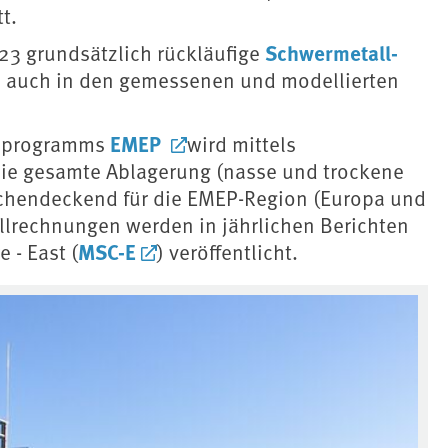
t.
Schwermetall-
23 grundsätzlich rückläufige
h auch in den gemessenen und modellierten
EMEP
gsprogramms
wird mittels
ie gesamte Ablagerung (nasse und trockene
ächendeckend für die
EMEP-Region
(Europa und
llrechnungen werden in jährlichen Berichten
MSC-E
 - East (
) veröffentlicht.