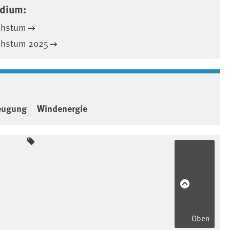
edium:
chstum
chstum 2025
eugung
Windenergie
Oben