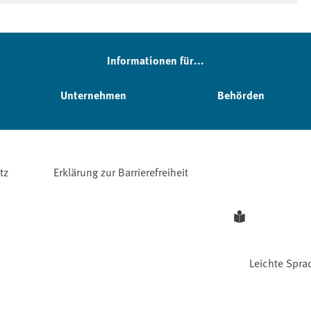
Informationen für...
Unternehmen
Behörden
tz
Erklärung zur Barrierefreiheit
Leichte Spra
Facebook
YouTube
Instagram
LinkedIn
Mastodon
Bluesky