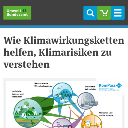
Direkt zum Inhalt
Direkt zum Hauptmenü
Direkt zur Fußzeile
Suche
Men
Wie Klimawirkungsketten
helfen, Klimarisiken zu
verstehen