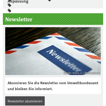
Anpassung
Seitenleiste
Newsletter
Quelle: maria_a / Photocase.de
Abonnieren Sie die Newsletter vom Umweltbundesamt
und bleiben Sie informiert.
Newsletter abonnieren