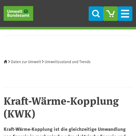
Direkt zum Inhalt
Direkt zum Hauptmenü
Direkt zur Fußzeile
Suche
Men
Startseite
Daten zur Umwelt
Umweltzustand und Trends
Kraft-Wärme-Kopplung
(KWK)
Kraft-Wärme-Kopplung ist die gleichzeitige Umwandlung