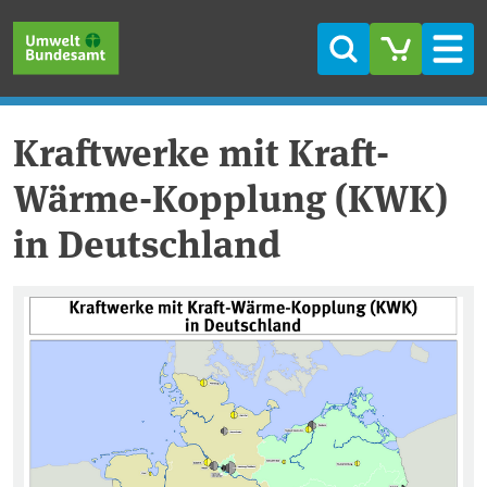
Direkt zum Inhalt
Direkt zum Hauptmenü
Direkt zur Fußzeile
Suche
Men
Kraftwerke mit Kraft-
Wärme-Kopplung (KWK)
in Deutschland