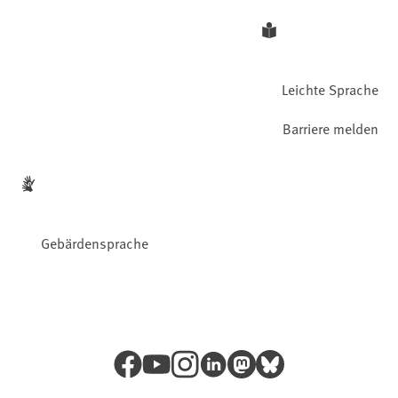
Leichte Sprache
Barriere melden
Gebärdensprache
Facebook
YouTube
Instagram
LinkedIn
Mastodon
Bluesky