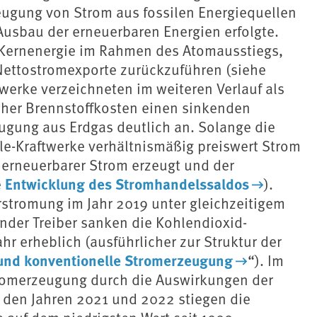
eugung von Strom aus fossilen Energiequellen
Ausbau der erneuerbaren Energien erfolgte.
er Kernenergie im Rahmen des Atomausstiegs,
Nettostromexporte zurückzuführen (siehe
twerke verzeichneten im weiteren Verlauf als
hoher Brennstoffkosten einen sinkenden
eugung aus Erdgas deutlich an. Solange die
le-Kraftwerke verhältnismäßig preiswert Strom
 erneuerbarer Strom erzeugt und der
Entwicklung des Stromhandelssaldos
e
).
stromung im Jahr 2019 unter gleichzeitigem
der Treiber sanken die Kohlendioxid-
r erheblich (ausführlicher zur Struktur der
und konventionelle Stromerzeugung
“). Im
romerzeugung durch die Auswirkungen der
 den Jahren 2021 und 2022 stiegen die