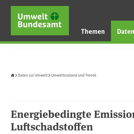
Direkt zum Inhalt
Direkt zum Hauptmenü
Direkt zur Fußzeile
Themen
Date
Startseite
Daten zur Umwelt
Umweltzustand und Trends
Energiebedingte Emissi
Luftschadstoffen