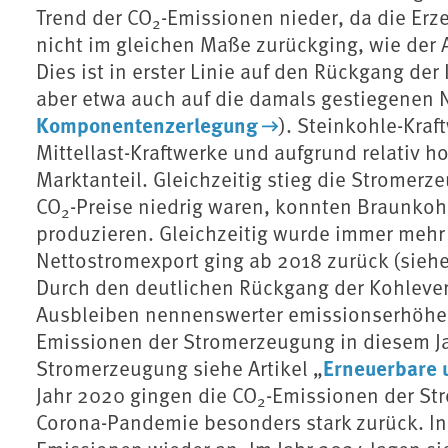
Trend der CO
-Emissionen nieder, da die Erz
2
nicht im gleichen Maße zurückging, wie der 
Dies ist in erster Linie auf den Rückgang d
aber etwa auch auf die damals gestiegenen 
Komponentenzerlegung
). Steinkohle-Kraf
Mittellast-Kraftwerke und aufgrund relativ 
Marktanteil. Gleichzeitig stieg die Stromerz
CO
-Preise niedrig waren, konnten Braunkoh
2
produzieren. Gleichzeitig wurde immer mehr
Nettostromexport ging ab 2018 zurück (sieh
Durch den deutlichen Rückgang der Kohlever
Ausbleiben nennenswerter emissionserhöhen
Emissionen der Stromerzeugung in diesem Jah
Erneuerbare 
Stromerzeugung siehe Artikel „
Jahr 2020 gingen die CO
-Emissionen der St
2
Corona-Pandemie besonders stark zurück. In