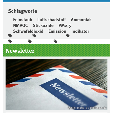
Schlagworte
Feinstaub
Luftschadstoff
Ammoniak
NMVOC
Stickoxide
PM2,5
Schwefeldioxid
Emission
Indikator
Seitenleiste
Newsletter
Quelle: maria_a / Photocase.de